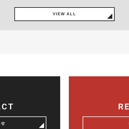
VIEW ALL
ACT
R
わせ